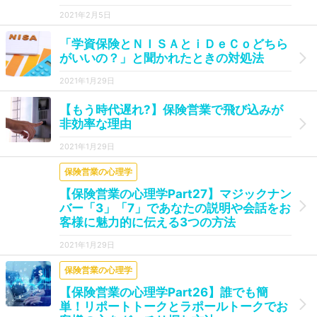
2021年2月5日
「学資保険とＮＩＳＡとｉＤｅＣｏどちら
がいいの？」と聞かれたときの対処法
2021年1月29日
【もう時代遅れ?】保険営業で飛び込みが
非効率な理由
2021年1月29日
保険営業の心理学
【保険営業の心理学Part27】マジックナン
バー「3」「7」であなたの説明や会話をお
客様に魅力的に伝える3つの方法
2021年1月29日
保険営業の心理学
【保険営業の心理学Part26】誰でも簡
単！リポートトークとラポールトークでお