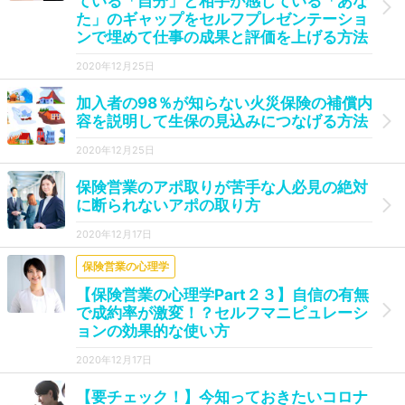
ている「自分」と相手が感じている「あな
た」のギャップをセルフプレゼンテーショ
ンで埋めて仕事の成果と評価を上げる方法
2020年12月25日
加入者の98％が知らない火災保険の補償内
容を説明して生保の見込みにつなげる方法
2020年12月25日
保険営業のアポ取りが苦手な人必見の絶対
に断られないアポの取り方
2020年12月17日
保険営業の心理学
【保険営業の心理学Part２３】自信の有無
で成約率が激変！？セルフマニピュレーシ
ョンの効果的な使い方
2020年12月17日
【要チェック！】今知っておきたいコロナ