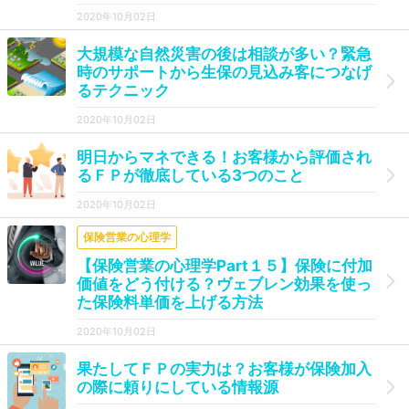
2020年10月02日
大規模な自然災害の後は相談が多い？緊急
時のサポートから生保の見込み客につなげ
るテクニック
2020年10月02日
明日からマネできる！お客様から評価され
るＦＰが徹底している3つのこと
2020年10月02日
保険営業の心理学
【保険営業の心理学Part１５】保険に付加
価値をどう付ける？ヴェブレン効果を使っ
た保険料単価を上げる方法
2020年10月02日
果たしてＦＰの実力は？お客様が保険加入
の際に頼りにしている情報源