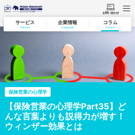
お問い合わせ
サービス
企業情報
コラム
Service
Corporate
Column
保険営業の心理学
【保険営業の心理学Part35】ど
んな言葉よりも説得力が増す！
ウィンザー効果とは