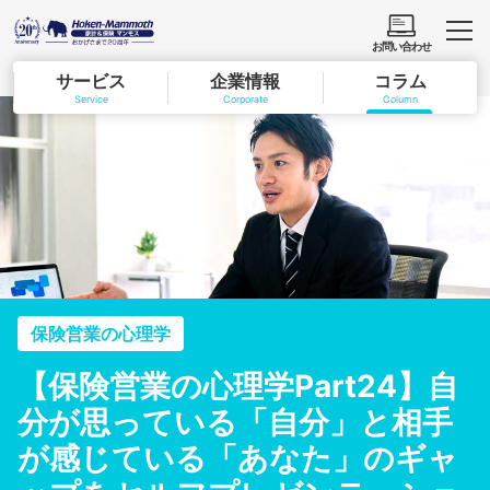
お問い合わせ
サービス
企業情報
コラム
Service
Corporate
Column
保険営業の心理学
【保険営業の心理学Part24】自
分が思っている「自分」と相手
が感じている「あなた」のギャ