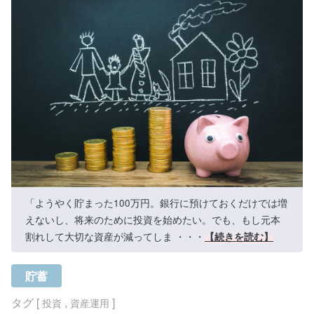
「ようやく貯まった100万円。銀行に預けておくだけでは増
えないし、将来のために投資を始めたい。でも、もし元本
割れして大切な資産が減ってしま ・・・
【続きを読む】
貯蓄
タグ [
,
]
投資
資産運用