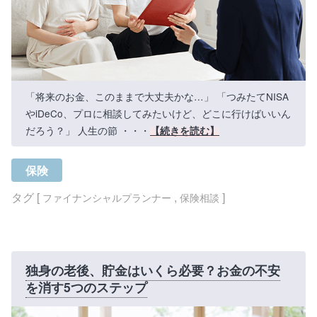
「将来のお金、このままで大丈夫かな…」 「つみたてNISA
やiDeCo、プロに相談してみたいけど、どこに行けばいいん
だろう？」 人生の節 ・・・
【続きを読む】
保険
タグ [
,
]
ファイナンシャルプランナー
保険相談
独身の老後、貯金はいくら必要？お金の不安
を消す5つのステップ