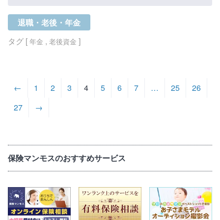
退職・老後・年金
タグ [
,
]
年金
老後資金
←
1
2
3
4
5
6
7
…
25
26
27
→
保険マンモスのおすすめサービス