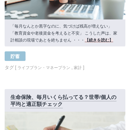
「毎月なんとか黒字なのに、気づけば残高が増えない」
「教育資金や老後資金を考えると不安」 こうした声は、家
計相談の現場であとを絶ちません ・・・
【続きを読む】
貯蓄
タグ [
,
]
ライフプラン・マネープラン
家計
生命保険、毎月いくら払ってる？世帯/個人の
平均と適正額チェック