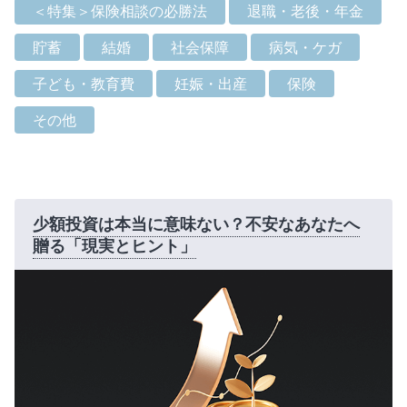
＜特集＞保険相談の必勝法
退職・老後・年金
貯蓄
結婚
社会保障
病気・ケガ
子ども・教育費
妊娠・出産
保険
その他
少額投資は本当に意味ない？不安なあなたへ
贈る「現実とヒント」