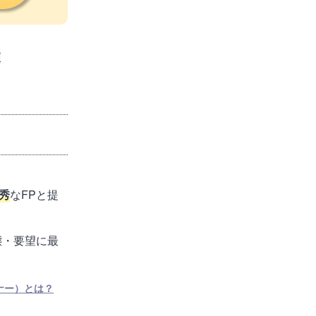
す
秀
なFPと提
態・要望に最
ナー）とは？