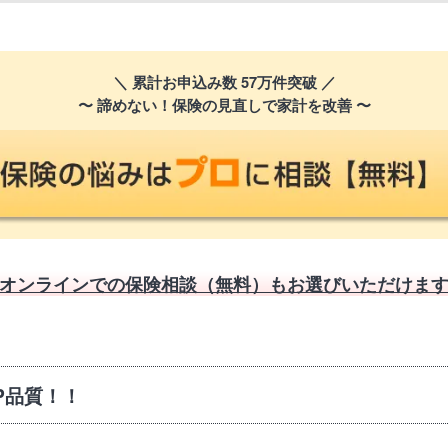
＼ 累計お申込み数 57万件突破 ／
〜 諦めない！保険の見直しで家計を改善 〜
オンラインでの保険相談（無料）も
お選びいただけま
P品質！！