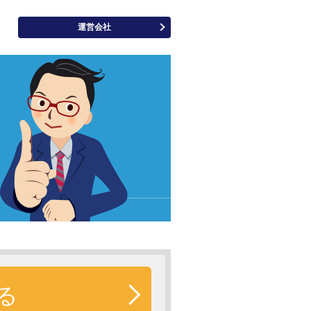
運営会社
1分でわかる ネットで保険
る