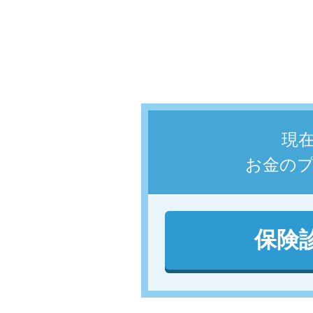
現
お金の
保険