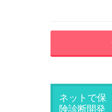
ネットで保
険診断
開発