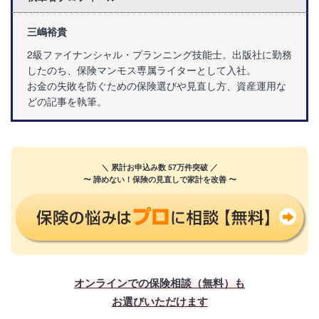
三嶋裕貴
2級ファイナンシャル・プランニング技能士。出版社に勤務
したのち、保険マンモス専属ライターとして入社。
お金の失敗を防ぐための保険選びや見直し方、資産運用な
どの記事を執筆。
＼ 累計お申込み数 57万件突破 ／
〜 諦めない！保険の見直しで家計を改善 〜
オンラインでの保険相談（無料）も
お選びいただけます