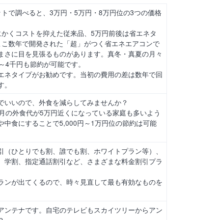
トで調べると、3万円・5万円・8万円位の3つの価格
にかくコストを抑えた従来品、5万円前後は省エネタ
ここ数年で開発された「超」がつく省エネエアコンで
まさに目を見張るものがあります。真冬・真夏の月々
2～4千円も節約が可能です。
エネタイプがお勧めです。当初の費用の差は数年で回
す。
いでいいので、外食を減らしてみませんか？
、月の外食代が5万円近くになっている家庭も多いよう
中食にすることで5,000円～1万円位の節約は可能
引（ひとりでも割、誰でも割、ホワイトプラン等）、
、学割、指定通話割引など、さまざまな料金割引プラ
ランが出てくるので、時々見直して最も有効なものを
アンテナです。自宅のテレビもスカイツリーからアン
？