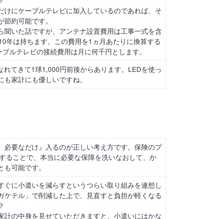
だけにケーブルテレビに加入しているのであれば、そ
が節約可能です。
ら聞いた話ですが、アンテナ設置費用は工事一式を含
10年は持ちます。この費用を1ヵ月あたりに換算する
ケーブルテレビの接続費用は月に何千円とします。
なれてきて1球1,000円前後からあります。LEDを使っ
にも家計にも優しいですね。
、必要なだけ』入るのが正しい考え方です。保険のプ
談することで、本当に必要な保障を洗いなおして、か
とも可能です。
すぐに小遣いを減らすというつらい取り組みを連想し
ガケテル」で削減した上で、見直すと負担が軽くなる
？
家計の中身を見せていただきますと、小遣いにはかな