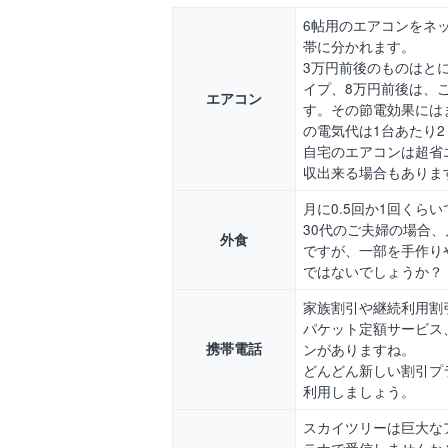
6帖用のエアコンをネッ
帯に分かれます。
3万円前後のものはと
イプ、8万円前後は、
エアコン
す。その節電効果には
の電気代は1台あたり
自宅のエアコンは超省
収出来る場合もありま
月に0.5回か1回くら
30代のご夫婦の場合
外食
ですが、一部を手作りや
ではないでしょうか？
家族割引や継続利用割
パケット定額サービス
携帯電話
ンがありますね。
どんどん新しい割引プ
利用しましょう。
スカイツリーは巨大な
テナで受信しませんか