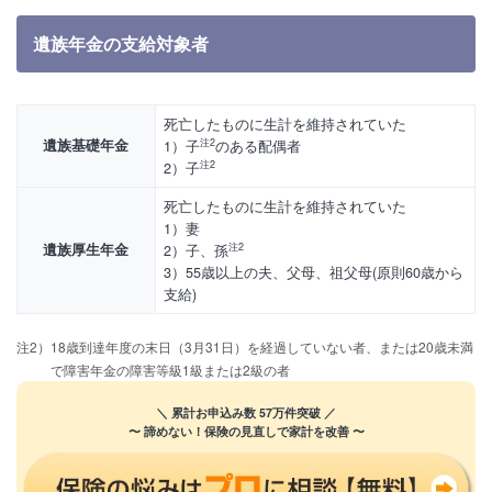
遺族年金の支給対象者
死亡したものに生計を維持されていた
遺族基礎年金
1）子
のある配偶者
注2
2）子
注2
死亡したものに生計を維持されていた
1）妻
遺族厚生年金
2）子、孫
注2
3）55歳以上の夫、父母、祖父母(原則60歳から
支給)
注2）18歳到達年度の末日（3月31日）を経過していない者、または20歳未満
で障害年金の障害等級1級または2級の者
＼ 累計お申込み数 57万件突破 ／
〜 諦めない！保険の見直しで家計を改善 〜