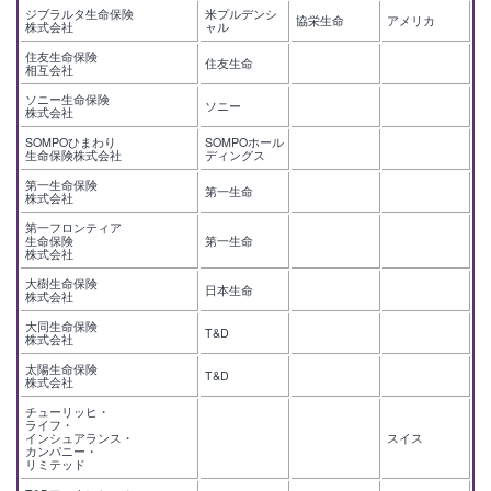
ジブラルタ生命保険
米プルデンシ
協栄生命
アメリカ
株式会社
ャル
住友生命保険
住友生命
相互会社
ソニー生命保険
ソニー
株式会社
SOMPOひまわり
SOMPOホール
生命保険株式会社
ディングス
第一生命保険
第一生命
株式会社
第一フロンティア
生命保険
第一生命
株式会社
大樹生命保険
日本生命
株式会社
大同生命保険
T&D
株式会社
太陽生命保険
T&D
株式会社
チューリッヒ・
ライフ・
インシュアランス・
スイス
カンパニー・
リミテッド