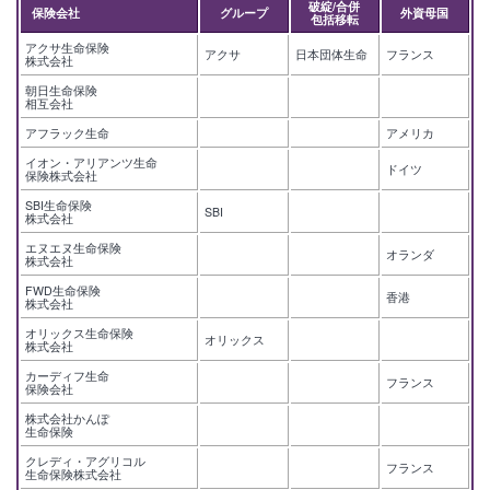
破綻/合併
保険会社
グループ
外資母国
包括移転
アクサ生命保険
アクサ
日本団体生命
フランス
株式会社
朝日生命保険
相互会社
アフラック生命
アメリカ
イオン・アリアンツ生命
ドイツ
保険株式会社
SBI生命保険
SBI
株式会社
エヌエヌ生命保険
オランダ
株式会社
FWD生命保険
香港
株式会社
オリックス生命保険
オリックス
株式会社
カーディフ生命
フランス
保険会社
株式会社かんぽ
生命保険
クレディ・アグリコル
フランス
生命保険株式会社