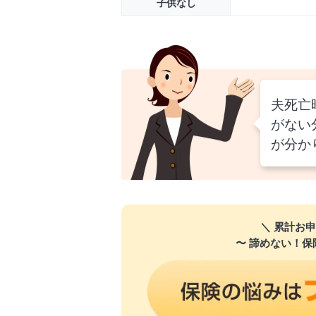
子供なし
夫死亡
がない
が分か
＼ 累計お申
〜 諦めない！保