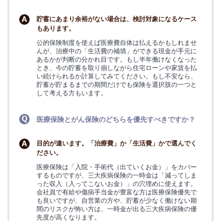
貯蓄にあまり余裕がない場合は、検討対象になるケース
もあります。
公的保険制度を使えば医療費自体は払えるかもしれませ
んが、治療中の「生活費の補填」ができる現金が手元に
あるかが判断の分かれ目です。もし半年働けなくなった
とき、今の貯蓄を取り崩しながら住宅ローンや家賃を払
い続けられるか計算してみてください。もし不安なら、
貯蓄が貯まるまでの期間だけでも保険を選択肢の一つと
して考える方もいます。
医療保険とがん保険のどちらを優先すべきですか？
目的が違います。「治療費」か「生活費」かで選んでく
ださい。
医療保険は「入院・手術代（出ていくお金）」をカバー
するものですが、三大疾病保険の一時金は「減ってしま
った収入（入ってこないお金）」の穴埋めに使えます。
会社員で有給や傷病手当金が豊富な方は医療保険優先で
も良いですが、自営業の方や、貯蓄が少なく働けない期
間のリスクが怖い方は、一時金が出る三大疾病保険の優
先度が高くなります。