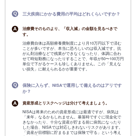
三大疾病にかかる費用の平均はどれくらいですか？
治療費そのものより、「収入減」の金額を見るべきで
す。
治療費自体は高額療養費制度により月10万円以下で済む
ことが多いですが、本当に恐ろしいのは収入減です。抗
がん剤治療などで残業ができなくなったり、体調に合わ
せて時短勤務になったりすることで、年収が50〜100万円
単位で下がるケースも珍しくありません。この「見えな
い損失」に耐えられるかが重要です。
保険に入らず、NISAで運用して備えるのはアリです
か？
資産形成とリスクヘッジは分けて考えましょう。
NISAは将来のための資産形成には最適ですが、病気は
「来年」なるかもしれません。暴落時ですぐに現金化で
きなかったり、十分な資産が貯まる前に病気になったり
した場合、NISAでは対応しきれないリスクがあります。
「資産が目標額に貯まるまでは保険で守る」という考え