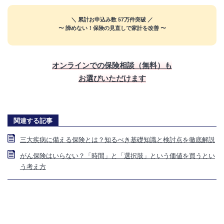
＼ 累計お申込み数 57万件突破 ／
〜 諦めない！保険の見直しで家計を改善 〜
プロ
【無料】お金の
FPに相談する
オンラインでの保険相談（無料）も
お選びいただけます
関連する記事
三大疾病に備える保険とは？知るべき基礎知識と検討点を徹底解説
がん保険はいらない？「時間」と「選択肢」という価値を買うとい
う考え方