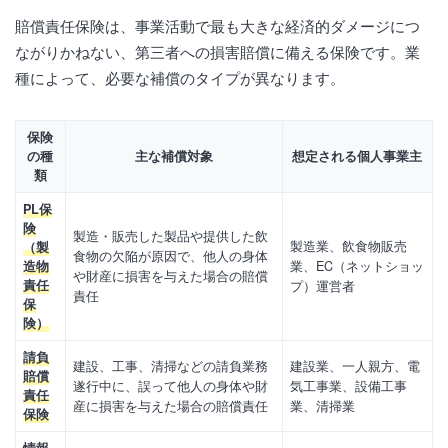
賠償責任保険は、事業活動で最も大きな経済的ダメージにつ
ながりかねない、第三者への損害賠償に備える保険です。業
種によって、必要な補償のタイプが異なります。
保険
の種
主な補償対象
想定される個人事業主
類
PL保
険
製造・販売した製品や提供した飲
製造業、飲食物販売
（製
食物の欠陥が原因で、他人の身体
業、EC（ネットショッ
造物
や財産に損害を与えた場合の賠償
責任
プ）運営者
責任
保
険）
請負
建設、工事、清掃などの請負業務
建設業、一人親方、電
賠償
遂行中に、誤って他人の身体や財
気工事業、設備工事
責任
産に損害を与えた場合の賠償責任
業、清掃業
保険