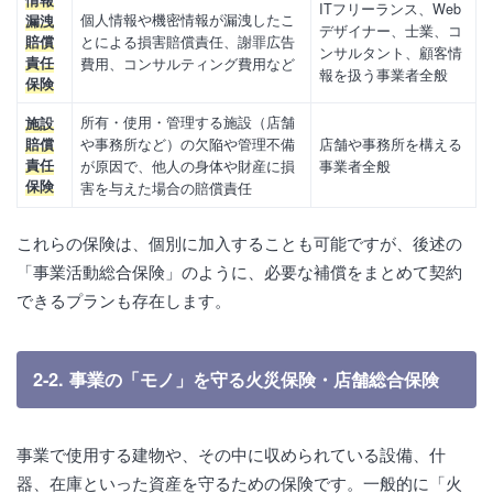
情報
ITフリーランス、Web
個人情報や機密情報が漏洩したこ
漏洩
デザイナー、士業、コ
とによる損害賠償責任、謝罪広告
賠償
ンサルタント、顧客情
責任
費用、コンサルティング費用など
報を扱う事業者全般
保険
所有・使用・管理する施設（店舗
施設
や事務所など）の欠陥や管理不備
店舗や事務所を構える
賠償
責任
が原因で、他人の身体や財産に損
事業者全般
保険
害を与えた場合の賠償責任
これらの保険は、個別に加入することも可能ですが、後述の
「事業活動総合保険」のように、必要な補償をまとめて契約
できるプランも存在します。
2-2. 事業の「モノ」を守る火災保険・店舗総合保険
事業で使用する建物や、その中に収められている設備、什
器、在庫といった資産を守るための保険です。一般的に「火