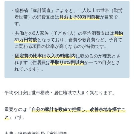
総務省「家計調査」によると、二人以上の世帯（勤労
者世帯）の消費支出は
月およそ30万円前後
が目安で
す。
共働きの3人家族（子ども1人）の平均消費支出は
月約
31万円前後
となっており、食費や教育費など、子育て
に関わる項目の比率が高くなるのが特徴です。
固定費の比率は収入の5割以内
に収めるのが理想とさ
れます（住居費は
手取りの3割以内
が一つの目安とさ
れています）。
平均や目安は世帯構成・居住地域で大きく異なります。
重要なのは「
自分の家計を数値で把握し、改善余地を探すこ
と
」です。
出典：総務省統計局「家計調査」