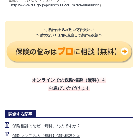
（
https://www.fsa.go.jp/policy/nisa2/tsumitate-simulator/
）
＼ 累計お申込み数 57万件突破 ／
〜 諦めない！保険の見直しで家計を改善 〜
オンラインでの保険相談（無料）も
お選びいただけます
関連する記事
保険相談はなぜ「無料」なのですか？
保険マンモスの【無料】保険相談とは