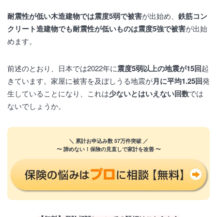
耐震性が低い木造建物では震度5弱で被害
が出始め、
鉄筋コン
クリート造建物でも耐震性が低いものは震度5強で被害
が出始
めます。
前述のとおり、日本では2022年に
震度5弱以上の地震が15回
起
きています。家屋に被害を及ぼしうる地震が
月に平均1.25回
発
生していることになり、これは
少ないとはいえない回数
では
ないでしょうか。
＼ 累計お申込み数 57万件突破 ／
〜 諦めない！保険の見直しで家計を改善 〜