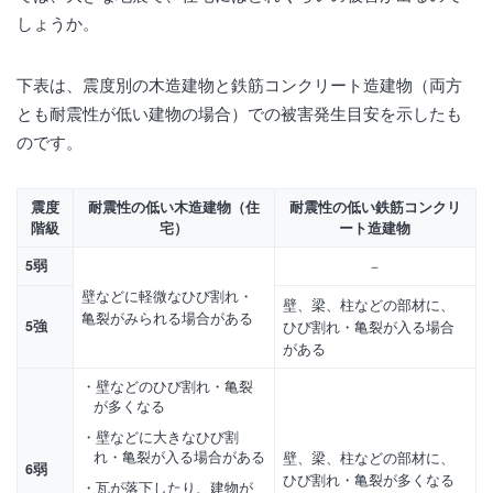
しょうか。
下表は、震度別の木造建物と鉄筋コンクリート造建物（両方
とも耐震性が低い建物の場合）での被害発生目安を示したも
のです。
震度
耐震性の低い木造建物（住
耐震性の低い鉄筋コンクリ
階級
宅）
ート造建物
5弱
－
壁などに軽微なひび割れ・
壁、梁、柱などの部材に、
亀裂がみられる場合がある
5強
ひび割れ・亀裂が入る場合
がある
壁などのひび割れ・亀裂
が多くなる
壁などに大きなひび割
れ・亀裂が入る場合がある
壁、梁、柱などの部材に、
6弱
ひび割れ・亀裂が多くなる
瓦が落下したり、建物が