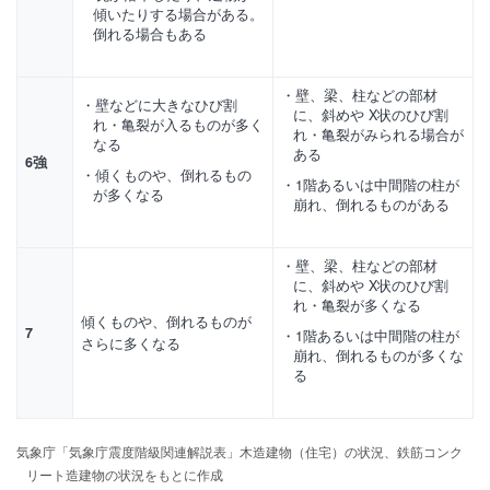
傾いたりする場合がある。
倒れる場合もある
壁、梁、柱などの部材
壁などに大きなひび割
に、斜めや X状のひび割
れ・亀裂が入るものが多く
れ・亀裂がみられる場合が
なる
ある
6強
傾くものや、倒れるもの
1階あるいは中間階の柱が
が多くなる
崩れ、倒れるものがある
壁、梁、柱などの部材
に、斜めや X状のひび割
れ・亀裂が多くなる
傾くものや、倒れるものが
7
1階あるいは中間階の柱が
さらに多くなる
崩れ、倒れるものが多くな
る
気象庁「気象庁震度階級関連解説表」木造建物（住宅）の状況、鉄筋コンク
リート造建物の状況をもとに作成