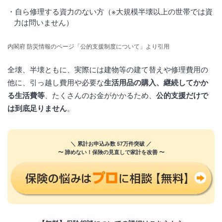
自ら修理する資力のない方（※大規模半壊以上の世帯では資
力は問いません）
内閣府 防災情報のページ「公的支援制度について」より引用
全壊、半壊ともに、実際には建物等の建て替えや修理費用の
他に、引っ越し費用や必要な
生活用品の購入、継続してかか
る生活費等
、たくさんのお金がかかるため、
公的支援だけで
は到底足りません
。
＼ 累計お申込み数 57万件突破 ／
〜 諦めない！保険の見直しで家計を改善 〜